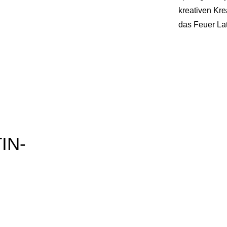
kreativen Kre
das Feuer Lat
N-E