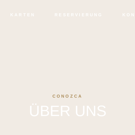
Speisen
KARTEN
RESERVIERUNG
KON
Getränke
Speisen
Getränke
CONOZCA
ÜBER UNS