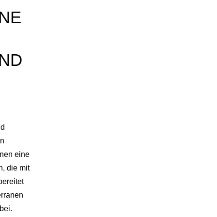
INE
UND
nd
en
hnen eine
, die mit
ereitet
erranen
bei.