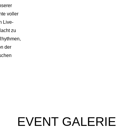
nserer
te voller
 Live-
Nacht zu
 Rhythmen,
on der
ischen
EVENT GALERIE