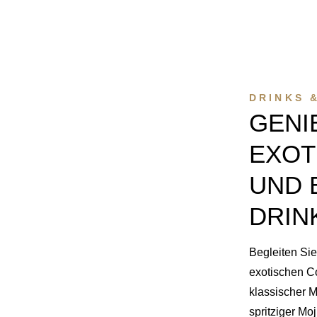
DRINKS 
GENIE
XOTI
ND E
RINK
Begleiten Sie
exotischen C
klassischer M
spritziger Mo